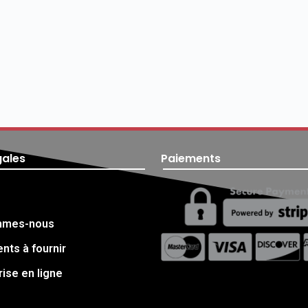
gales
Paiements
mmes-nous
ts à fournir
rise en ligne