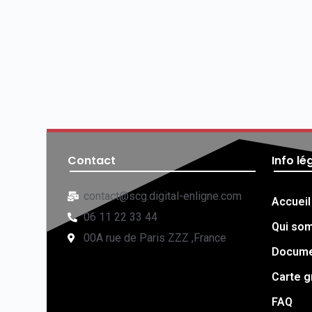
Contact
Info lé
contact@scg.digital-enligne.com
Accueil
06 11 22 33 44
Qui so
00A rue de Paris ZZZ ,France
Documen
Carte g
FAQ